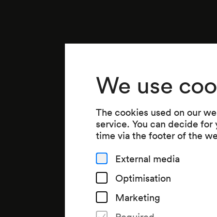
We use coo
The cookies used on our web
service. You can decide for
time via the footer of the w
External media
Optimisation
Marketing
Required