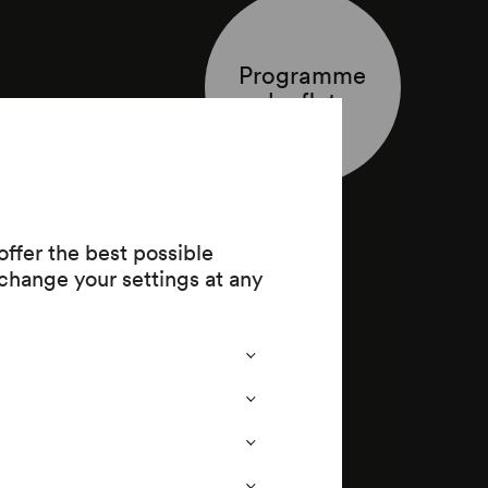
Programme
leaflet
1886)
ffer the best possible
change your settings at any