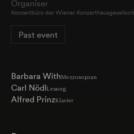
Organiser
Konzertbüro der Wiener Konzerthausgesellsch
Past event
Barbara With
Mezzosopran
Carl Nödl
Lesung
Alfred Prinz
Klavier