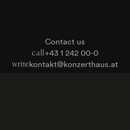
Contact us
+43 1 242 00-0
call
kontakt@konzerthaus.at
write
Information about tickets & visits
Subscribe to the newsletter