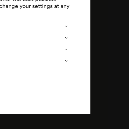
-
change your settings at any
hutz des
 aus Gogols
 und Landesbibliothek;