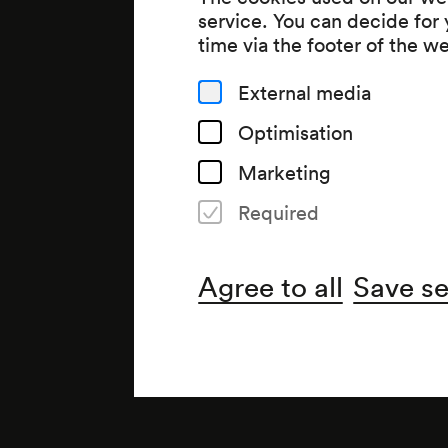
service. You can decide for
time via the footer of the w
External media
Optimisation
Marketing
Required
Agree to all
Save se
Note
gemäß Saalbuch; Information 