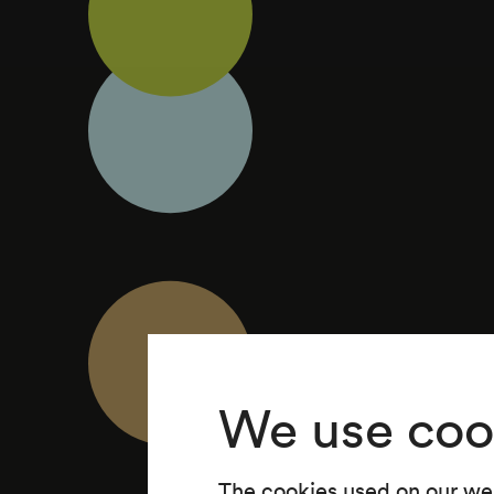
We use coo
The cookies used on our web