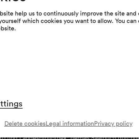
Programme
site help us to continuously improve the site and o
 yourself which cookies you want to allow. You can 
Die Parapsychologische Gesellschaft im öffen
ebsite.
Leben
Der Weg zum Erfolg in Schule und Beruf, in L
Experimentalvortrag über Parapsychologie u
Mediumismus
Das Medium Marga zum ersten Male vor der
Öffentlichkeit
ttings
Delete cookies
Legal information
Privacy policy
t- und Landesbibliothek; gemäß Saalbuch durchge