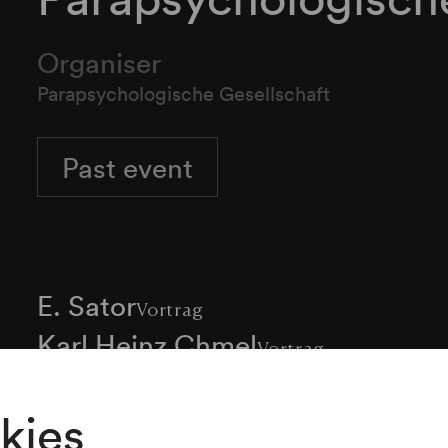
Organiser
Parapsychologische Gesellschaft
Past event
E. Sator
Vortrag
Karl Heinz Chmel
Vortrag
kies