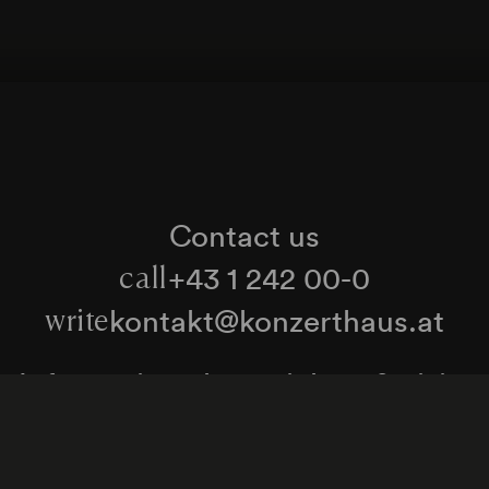
Contact us
+43 1 242 00-0
call
kontakt@konzerthaus.at
write
Information about tickets & visits
Subscribe to the newsletter