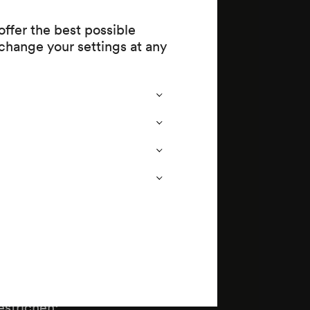
ffer the best possible
change your settings at any
tlichen
iebe und Ehe
nd
strichen;