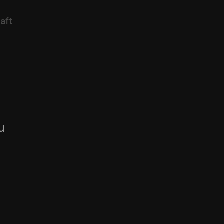
aft
u