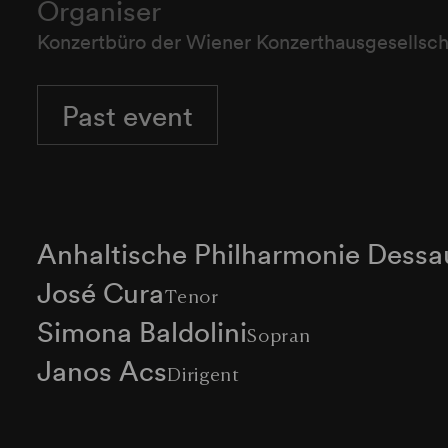
Organiser
Konzertbüro der Wiener Konzerthausgesellsch
Past event
Anhaltische Philharmonie Dessa
José Cura
Tenor
Simona Baldolini
Sopran
Janos Acs
Dirigent