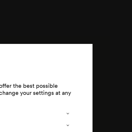
chon
Rezitativ
 /
ffer the best possible
change your settings at any
er Liu aus
t«) (1926)
Als Göttin