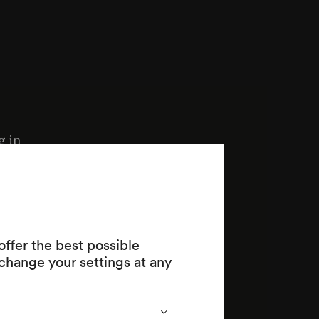
g in
ffer the best possible
change your settings at any
rancis Ford
ováč )