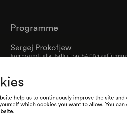
Programme
Sergej Prokofjew
Romeo und Julia. Ballett op. 64 (Teilaufführun
Bearbeitung von Tibor Kováč) (1935–1936)
Vladimir Cosma
kies
Le jouet (Bearbeitung: Tibor Kováč)
Nino Rota
site help us to continuously improve the site and o
 yourself which cookies you want to allow. You can 
Musik zu »The Godfather / Der Pate« (Regie: F
ebsite.
Coppola, USA 1972 in Bearbeitung von Tibor K
John Williams