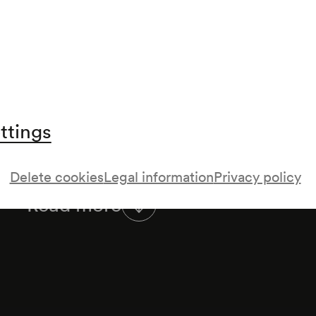
Flying theme (Aus dem Film »E. T. the extra-ter
Regie: Steven Spielberg, USA 1982 in Bearbeit
Tibor Kováč) (1982)
Tibor Kováč
Slavonic tunes for peace
Intermission
ttings
Giacomo Puccini
Delete cookies
Legal information
Privacy policy
Quando m'en vo (Arie der Musette aus »La Bo
Bearbeitung von Tibor Kováč)
Read more
Charles Aznavour
La bohème. Chanson (Bearbeitung: Tibor Ková
Kurt Weill
Youkali. Tango-Habanera (Bearbeitung: Tibor 
(1935)