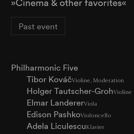
»Cinema & other favorites«
Past event
Philharmonic Five
Tibor Kováč
Violine, Moderation
Holger Tautscher-Groh
Violine
Elmar Landerer
Viola
Edison Pashko
Violoncello
Adela Liculescu
Klavier