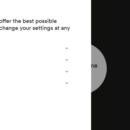
ffer the best possible
change your settings at any
Programme
ekten
leaflet
st