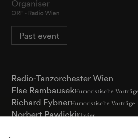
Organiser
ORF - Radio Wien
Past event
Radio-Tanzorchester Wien
Else Rambausek
Humoristische Vorträg
Richard Eybner
Humoristische Vorträge
Norbert Pawlicki
Klavier
Walter Niesner
Sprecher
Carl de Groof