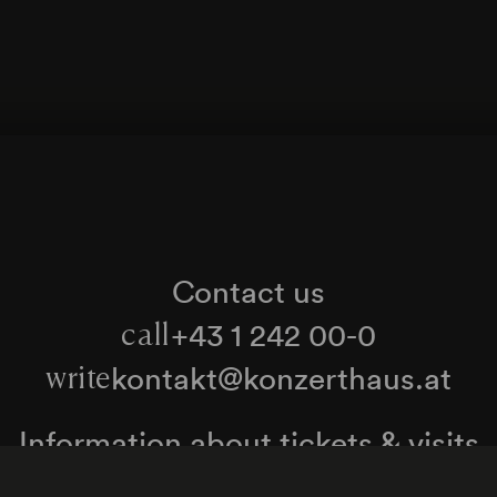
Contact us
+43 1 242 00-0
call
kontakt@konzerthaus.at
write
Information about tickets & visits