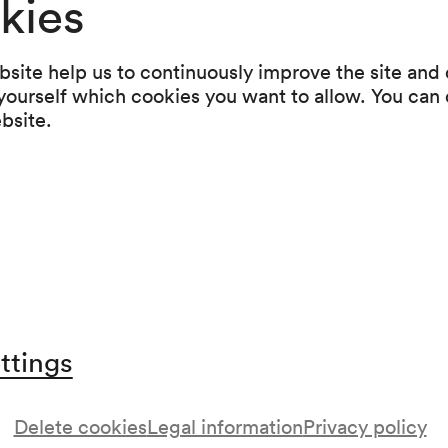
kies
Dirigent
Peter Fischer-Ledenice
Leitung
site help us to continuously improve the site and o
 yourself which cookies you want to allow. You can 
ebsite.
Programme
Quizsendung
In der heutigen Sendung suchen wir den perf
»Arkadier« aus dem Land zwischen Ost und We
ttings
Delete cookies
Legal information
Privacy policy