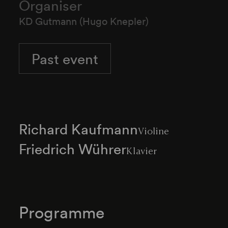
Organiser
KD Gutmann (Hugo Knepler)
Past event
Richard Kaufmann
Violine
Friedrich Wührer
Klavier
Programme