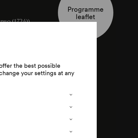
Programme
leaflet
nuo (1724))
26
ffer the best possible
change your settings at any
le Giuseppe
 für Violine