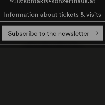
kontakt@konzerthaus.at
write
Information about tickets & visits
Subscribe to the newsletter
y Policy
Whistleblower Protection Act
Web Content 
Cookie settings
Back to top