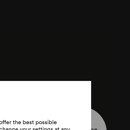
ffer the best possible
Programme
change your settings at any