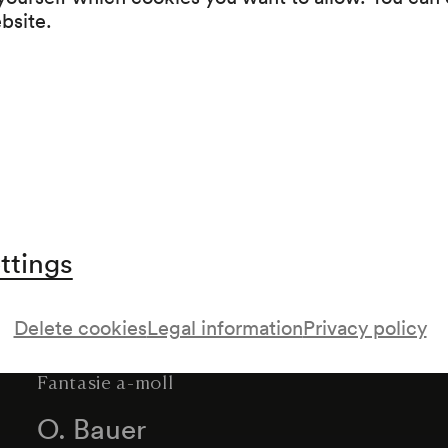
Ernst Heuser
ebsite.
Variationen über ein Volkslied
Friedrich Kuhlau
Sonatine op. 2 (Adagio)
Sonatine op. 88 (Allegro burlesco)
Leonhard de Call
Menuett. Tempo di marcia
Menuett. Adagio
ttings
Johann Sebastian Bach
Menuett
Delete cookies
Legal information
Privacy policy
Georg Friedrich Händel
Fantasie a-moll
O. Bauer