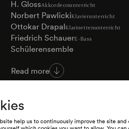
H. Gloss
Akkordeonunterricht
Norbert Pawlicki
Klavierunterricht
Ottokar Drapal
Klarinettenunterricht
Friedrich Schauer
E-Bass
Schülerensemble
Schülerorchester
Read more
Franz Pichler
Conferencier
kies
Programme
site help us to continuously improve the site and o
 yourself which cookies you want to allow. You can 