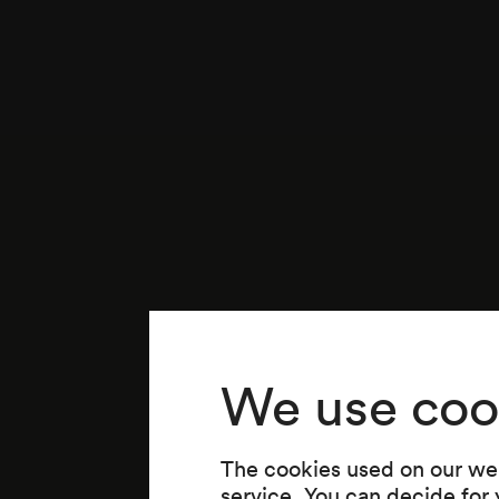
We use coo
The cookies used on our web
service. You can decide for