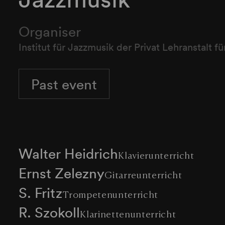
Organiser
Institut für Jazzmusik der Privat Lehranstalt 
Past event
Walter Heidrich
Klavierunterricht
Ernst Zelezny
Gitarreunterricht
S. Fritz
Trompetenunterricht
R. Szokoll
Klarinettenunterricht