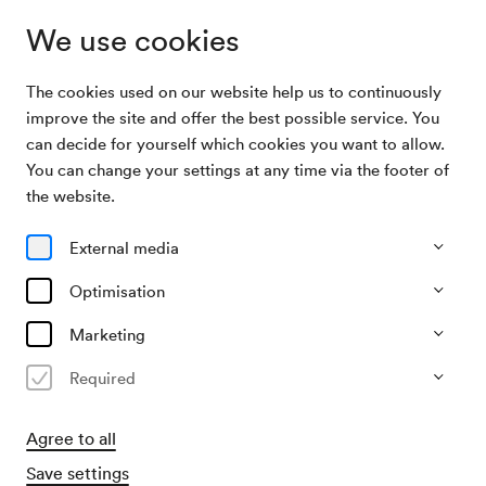
We use cookies
The cookies used on our website help us to continuously
Archive Search
Verein für musikalische Privataufführungen
improve the site and offer the best possible service. You
can decide for yourself which cookies you want to allow.
You can change your settings at any time via the footer of
12/03/1920
the website.
Fri, 12.00 AM–approx. 2.00 AM
∙
Schubert-Saal
Verein für musikalische
External media
Privataufführungen
Optimisation
Organiser
Marketing
Verein für musikalische Privataufführungen
Required
Past event
Agree to all
Save settings