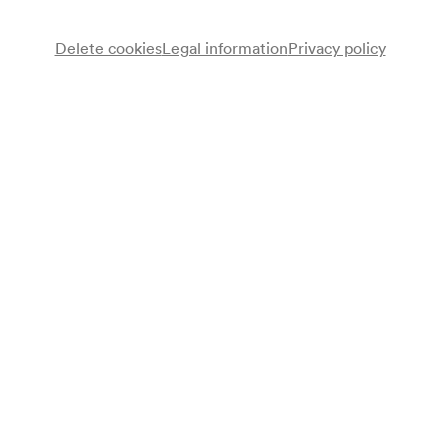
Delete cookies
Legal information
Privacy policy
Olga Novakovits
Klavier
Paul Emerich
Klavier
Cesia Dische
Klavier
Programme
László Lajtha
Elf Klavierstücke
Max Reger
Variationen und Fuge über ein Thema von Johann Sebastian
Bach op. 81 (1904)