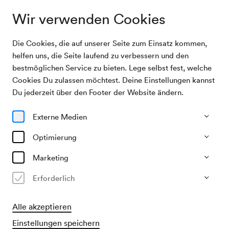
Wir verwenden Cookies
Die Cookies, die auf unserer Seite zum Einsatz kommen,
Abopräsentation 2026/27 Einladung
Home
helfen uns, die Seite laufend zu verbessern und den
Kooperationspartner
bestmöglichen Service zu bieten. Lege selbst fest, welche
Cookies Du zulassen möchtest. Deine Einstellungen kannst
Abopräsentation 2026/27
Du jederzeit über den Footer der Website ändern.
Einladung
Externe Medien
Kooperationspartner
Optimierung
Marketing
Erforderlich
Vielen Dank für Ihr Interesse. Da die Anmeldefrist
Alle akzeptieren
inzwischen abgelaufen ist, können wir aktuell keine
Einstellungen speichern
weiteren Anmeldungen entgegennehmen. Wir bitten um