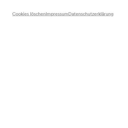
Cookies löschen
Impressum
Datenschutzerklärung
Ticket- & Service-Center
Wir stehen Ihnen für Fragen gerne zur Verfügung