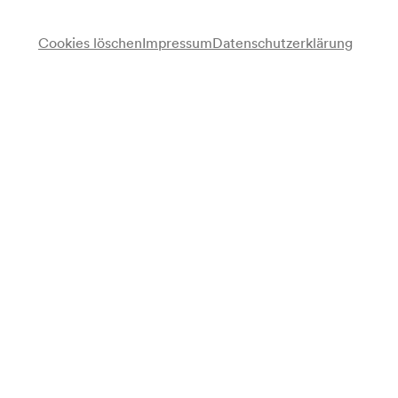
Cookies löschen
Impressum
Datenschutzerklärung
Private Unterstützer:innen
Ihr Engagement ermöglicht es, exzellente Musik
vielen Menschen zugänglich zu machen