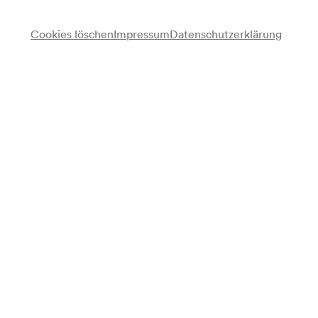
Cookies löschen
Impressum
Datenschutzerklärung
Abdullah Chhadeh
Qānūn, Gesang
Ahmad Mohamad
Arabische Percussion, Gesang
Ian Blake
Saxophon
Bernard O'Neill
Kontrabass
Simon Webster
Schlagzeug
Programm
Worldmusic aus Damaskus
Programmzettel