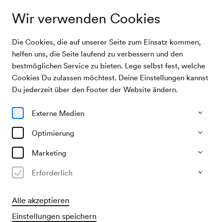
Wir verwenden Cookies
Die Cookies, die auf unserer Seite zum Einsatz kommen,
Archivsuche
Abdullah Chhadeh & Nara
helfen uns, die Seite laufend zu verbessern und den
bestmöglichen Service zu bieten. Lege selbst fest, welche
Cookies Du zulassen möchtest. Deine Einstellungen kannst
11/06/2003
Du jederzeit über den Footer der Website ändern.
Mi, 19.30–ca. 21.30 Uhr
∙
Neuer Saal
Abdullah Chhadeh & Nara
Externe Medien
Optimierung
Vergangene Veranstaltung
Marketing
Erforderlich
Alle akzeptieren
Einstellungen speichern