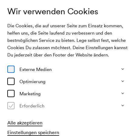
Wir verwenden Cookies
Die Cookies, die auf unserer Seite zum Einsatz kommen,
Programm & Karten
Aires Tropicales Quintet
helfen uns, die Seite laufend zu verbessern und den
bestmöglichen Service zu bieten. Lege selbst fest, welche
Cookies Du zulassen möchtest. Deine Einstellungen kannst
09/04/27
Du jederzeit über den Footer der Website ändern.
Fr, 19.30–ca. 20.30 Uhr
∙
Buffet Berio-Saal
Gespräch, Vortrag & Einführung
Junges Publikum
Externe Medien
sound:chat · Meet & Greet
Optimierung
Aires Tropicales Quintet
Marketing
Erforderlich
Alle akzeptieren
​Eintritt frei für Besucher:innen des Konzerts im Berio-Saal
· Imbiss bzw. Getränke nicht im Kartenpreis inbegriffen
Einstellungen speichern