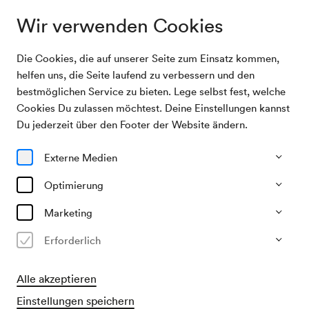
Wir verwenden Cookies
Die Cookies, die auf unserer Seite zum Einsatz kommen,
Archivsuche
Akademie
helfen uns, die Seite laufend zu verbessern und den
bestmöglichen Service zu bieten. Lege selbst fest, welche
Cookies Du zulassen möchtest. Deine Einstellungen kannst
10/03/1948
Du jederzeit über den Footer der Website ändern.
Mi, 19.00–ca. 21.00 Uhr
∙
Großer Saal
Akademie
Externe Medien
Veranstalter & Verantwortlicher
Optimierung
Economides, Harry (haecon)
Marketing
Vergangene Veranstaltung
Erforderlich
Alle akzeptieren
Einstellungen speichern