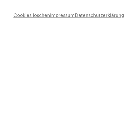
Cookies löschen
Impressum
Datenschutzerklärung
Anmerkung
gemäß Vorankündigung Monatsprogramm;