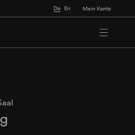
De
En
Mein Konto
Saal
ng