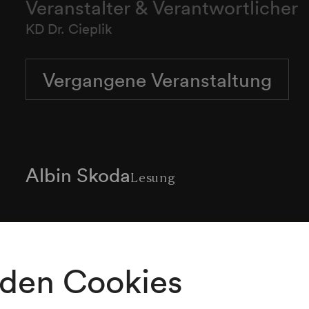
Veranstalter & Verantwortlicher
KD Dr. Cieplik
Vergangene Veranstaltung
Albin Skoda
Lesung
Programm
den Cookies
Werke von Erich Kästner, Mark Twain, Anton