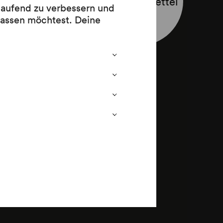
Programmzettel
istian
 laufend zu verbessern und
schi
lassen möchtest. Deine
stag des
t Franz Karl Ginzkey,