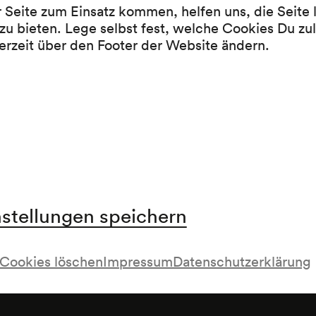
Otto Reutter, Christian Morgenstern, Hans Chr
r Seite zum Einsatz kommen, helfen uns, die Seite
Andersen, Wilhelm Busch und Giovanni Guare
zu bieten. Lege selbst fest, welche Cookies Du zu
erzeit über den Footer der Website ändern.
Pause
Werke von Franz Karl Ginzkey (zum 85. Geburt
Dichters)
nstellungen speichern
; »Besinnlich-heiter«; »Der zweite Programmteil is
Cookies löschen
Impressum
Datenschutzerklärung
stages gewidmet«