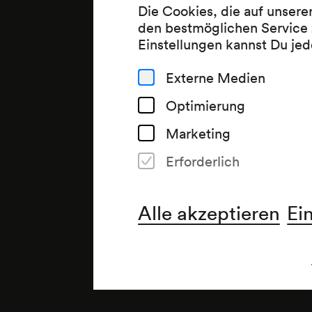
Die Cookies, die auf unsere
den bestmöglichen Service 
Einstellungen kannst Du jed
Externe Medien
Optimierung
Marketing
Erforderlich
Alle akzeptieren
Ei
Anmerkung
»Zyklus: Die berühmte Stimme«
anlässlich seines 85. Geburt