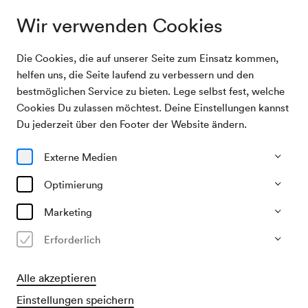
Wir verwenden Cookies
Die Cookies, die auf unserer Seite zum Einsatz kommen,
Archivsuche
Allan enthüllt Wunder
helfen uns, die Seite laufend zu verbessern und den
bestmöglichen Service zu bieten. Lege selbst fest, welche
Cookies Du zulassen möchtest. Deine Einstellungen kannst
14/02/1949
Du jederzeit über den Footer der Website ändern.
Mo, 19.30–ca. 21.30 Uhr
∙
Mozart-Saal
Allan enthüllt Wunder
Externe Medien
Veranstalter & Verantwortlicher
Optimierung
KD Dr. Cieplik
Marketing
Vergangene Veranstaltung
Erforderlich
Alle akzeptieren
Einstellungen speichern