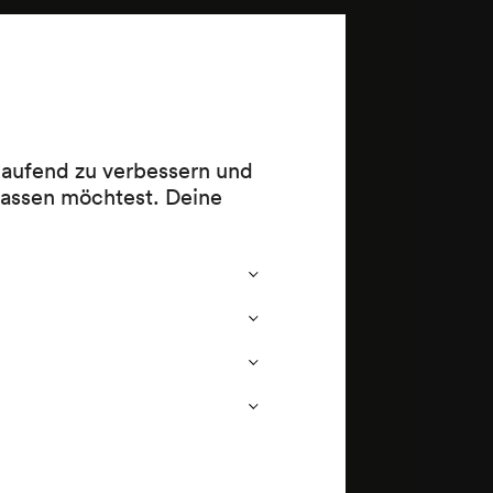
r
 laufend zu verbessern und
h
lassen möchtest. Deine
lischen
andelion.
ein
 ca.)