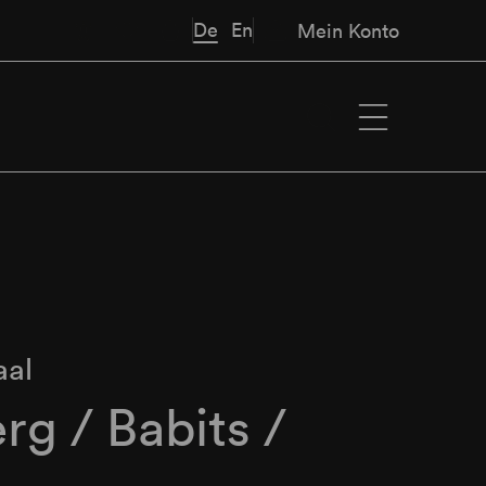
De
En
Mein Konto
aal
rg / Babits /