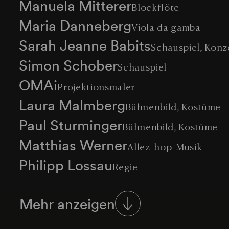
Manuela Mitterer
Blockflöte
Maria Danneberg
Viola da gamba
Sarah Jeanne Babits
Schauspiel, Konz
Simon Schober
Schauspiel
OMAi
Projektionsmaler
Laura Malmberg
Bühnenbild, Kostüme
Paul Sturminger
Bühnenbild, Kostüme
Matthias Werner
Allez-hop-Musik
Philipp Lossau
Regie
Mehr anzeigen