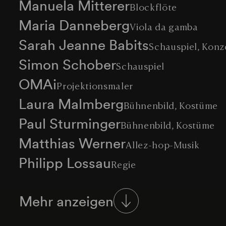
Manuela Mitterer
Blockflöte
Maria Danneberg
Viola da gamba
Sarah Jeanne Babits
Schauspiel, Konz
Simon Schober
Schauspiel
OMAi
Projektionsmaler
Laura Malmberg
Bühnenbild, Kostüme
Paul Sturminger
Bühnenbild, Kostüme
Matthias Werner
Allez-hop-Musik
Philipp Lossau
Regie
Mehr anzeigen