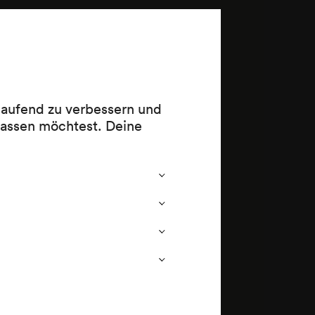
r
 laufend zu verbessern und
h
lassen möchtest. Deine
lischen
andelion.
ein
 ca.)