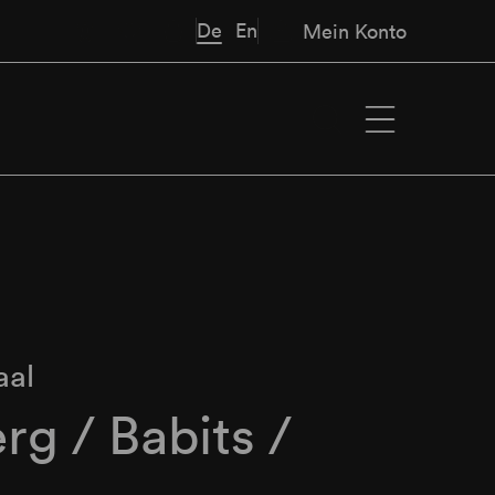
De
En
Mein Konto
aal
rg / Babits /