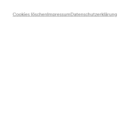
Empfohlen für Kinder von 3 bis 5 Jahren
Freie Platzwahl
Cookies löschen
Impressum
Datenschutzerklärung
Vorverkauf
für alle verfügbar ab 10/08/2026