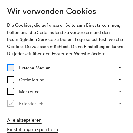
Wir verwenden Cookies
Die Cookies, die auf unserer Seite zum Einsatz kommen,
Programm & Karten
Allez hop
helfen uns, die Seite laufend zu verbessern und den
bestmöglichen Service zu bieten. Lege selbst fest, welche
Cookies Du zulassen möchtest. Deine Einstellungen kannst
17/10/26
Du jederzeit über den Footer der Website ändern.
Sa, 14.00–ca. 14.50 Uhr
∙
Berio-Saal
Junges Publikum
Externe Medien
Allez hop
Optimierung
»aufgepasst & aufgespielt«
Marketing
Erforderlich
€
32,–
Karten kaufen
Alle akzeptieren
Einstellungen speichern
​Kinder € 24,-