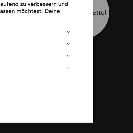
 laufend zu verbessern und
 von Alma
lassen möchtest. Deine
Programmzettel
l Aslan
idler