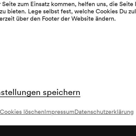
r Seite zum Einsatz kommen, helfen uns, die Seite
Werke von Paula von Preradovic, vorgetragen
zu bieten. Lege selbst fest, welche Cookies Du zu
Seidler
erzeit über den Footer der Website ändern.
Werke von Rudolf Henz, vorgetragen von Raou
Pause
Werke von Max Mell, vorgetragen von Alma Se
nstellungen speichern
Cookies löschen
Impressum
Datenschutzerklärung
»Kulturtage christlichen Gestes«