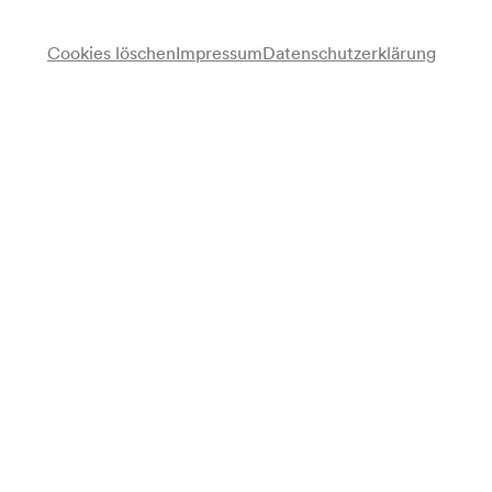
Cookies löschen
Impressum
Datenschutzerklärung
Anmerkung
gemäß Arztbuch; Saal gemäß Garderobenbuch;