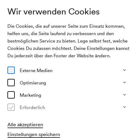
Wir verwenden Cookies
Die Cookies, die auf unserer Seite zum Einsatz kommen,
Archivsuche
Arkadenhofkonzert
helfen uns, die Seite laufend zu verbessern und den
bestmöglichen Service zu bieten. Lege selbst fest, welche
Cookies Du zulassen möchtest. Deine Einstellungen kannst
19/08/1976
Du jederzeit über den Footer der Website ändern.
Do, 19.30–ca. 21.30 Uhr
∙
Großer Saal
Arkadenhofkonzert
Externe Medien
Veranstalter & Verantwortlicher
Optimierung
Wiener Musiksommer
Marketing
Vergangene Veranstaltung
Erforderlich
Alle akzeptieren
Einstellungen speichern