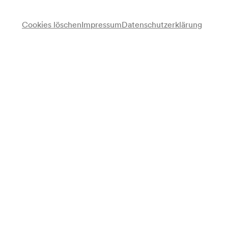
Cookies löschen
Impressum
Datenschutzerklärung
Anmerkung
gemäß Garderobenbuch;