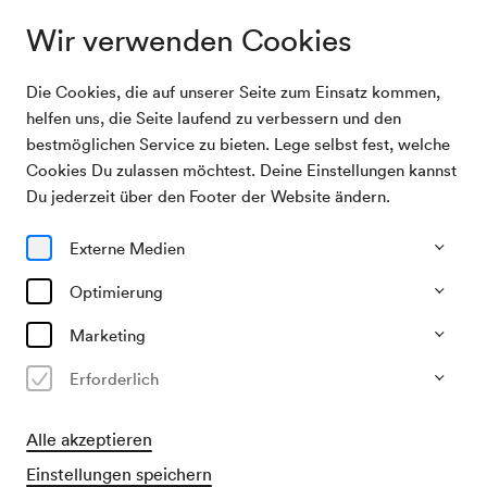
Wir verwenden Cookies
Die Cookies, die auf unserer Seite zum Einsatz kommen,
Archivsuche
Arkadenhofkonzert
helfen uns, die Seite laufend zu verbessern und den
bestmöglichen Service zu bieten. Lege selbst fest, welche
Cookies Du zulassen möchtest. Deine Einstellungen kannst
23/08/1977
Du jederzeit über den Footer der Website ändern.
Di, 19.30–ca. 21.30 Uhr
∙
Großer Saal
Arkadenhofkonzert
Externe Medien
Veranstalter & Verantwortlicher
Optimierung
Wiener Musiksommer
Marketing
Vergangene Veranstaltung
Erforderlich
Alle akzeptieren
Einstellungen speichern