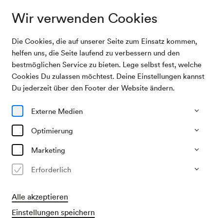
Wir verwenden Cookies
Die Cookies, die auf unserer Seite zum Einsatz kommen,
Programm & Karten
Ava Bahari, Violine
helfen uns, die Seite laufend zu verbessern und den
bestmöglichen Service zu bieten. Lege selbst fest, welche
Cookies Du zulassen möchtest. Deine Einstellungen kannst
15/11/26
Du jederzeit über den Footer der Website ändern.
So, 19.30–ca. 21.30 Uhr
∙
Musikverein, Brahms-Saal
Kammermusik
Solistisches
Externe Medien
Rising Stars
Optimierung
Ava Bahari, Violine
Marketing
€
31,–
Erforderlich
Alle akzeptieren
Vorverkauf
Einstellungen speichern
für Mitglieder ab 01/10/2026