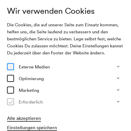
Wir verwenden Cookies
Die Cookies, die auf unserer Seite zum Einsatz kommen,
Archivsuche
Bach-Kantaten II
helfen uns, die Seite laufend zu verbessern und den
bestmöglichen Service zu bieten. Lege selbst fest, welche
Cookies Du zulassen möchtest. Deine Einstellungen kannst
04/03/2009
Du jederzeit über den Footer der Website ändern.
Mi, 19.30–ca. 21.00 Uhr
∙
Mozart-Saal
Bach-Kantaten II
Externe Medien
Optimierung
Vergangene Veranstaltung
Marketing
Erforderlich
Alle akzeptieren
Einstellungen speichern