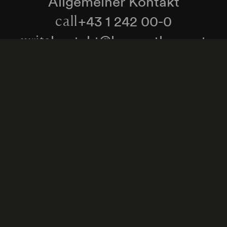
Allgemeiner Kontakt
+43 1 242 00-0
call
kontakt@konzerthaus.at
write
Informationen zu Tickets & Besuch
Zum Newsletter anmelden
enschutzerklärung
Hinweisgeber:innenschutzgese
Cookie-Einstellungen