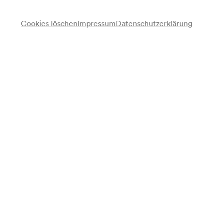
Cookies löschen
Impressum
Datenschutzerklärung
Anmerkung
gemäß Vorankündigung Monatsprogramm;