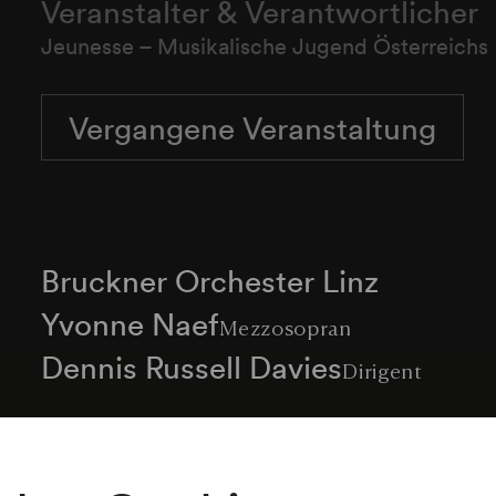
Veranstalter & Verantwortlicher
Jeunesse – Musikalische Jugend Österreichs
Vergangene Veranstaltung
Bruckner Orchester Linz
Yvonne Naef
Mezzosopran
Dennis Russell Davies
Dirigent