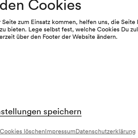
den Cookies
Programm
r Seite zum Einsatz kommen, helfen uns, die Seite
Richard Wagner
zu bieten. Lege selbst fest, welche Cookies Du zu
Fünf Gedichte von Mathilde Wesendonck für 
erzeit über den Footer der Website ändern.
Frauenstimme und Klavier »Wesendonck-Liede
1858)
Pause
Anton Bruckner
Symphonie Nr. 9 d-moll (1887–1896)
nstellungen speichern
Cookies löschen
Impressum
Datenschutzerklärung