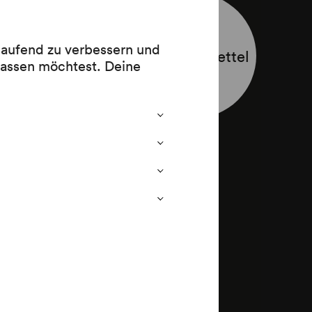
 laufend zu verbessern und
Programmzettel
lassen möchtest. Deine
eine
r« (1857–