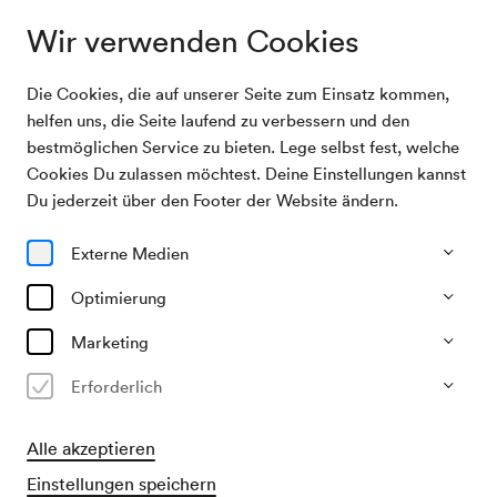
Wir verwenden Cookies
Die Cookies, die auf unserer Seite zum Einsatz kommen,
Archivsuche
Bunter Abend
helfen uns, die Seite laufend zu verbessern und den
bestmöglichen Service zu bieten. Lege selbst fest, welche
Cookies Du zulassen möchtest. Deine Einstellungen kannst
05/04/1941
Du jederzeit über den Footer der Website ändern.
Sa, 19.30–ca. 21.30 Uhr
∙
Mozart-Saal
Bunter Abend
Externe Medien
Veranstalter & Verantwortlicher
Optimierung
KDF / Kraft durch Freude, Abt. Feierabend
Marketing
Vergangene Veranstaltung
Erforderlich
Alle akzeptieren
Einstellungen speichern