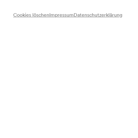
Cookies löschen
Impressum
Datenschutzerklärung
Anmerkung
gemäß Veranstaltungsverrechnungsbuch 1935-1941; gemäß
Veranstaltungsverrechnungsbuch Bunter Abend der KDF,
Kreis 10; Uhrzeit gemäß Wochenspielplan; gemäß
Wochenspielplan veranstaltet für die KDF / Kraft durch
Freude, Kreis III;