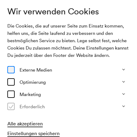
Wir verwenden Cookies
Die Cookies, die auf unserer Seite zum Einsatz kommen,
Programm &
City of Birmingham Symphony Orchestra /
helfen uns, die Seite laufend zu verbessern und den
Karten
Gražinytė-Tyla
bestmöglichen Service zu bieten. Lege selbst fest, welche
Cookies Du zulassen möchtest. Deine Einstellungen kannst
06/04/27
Du jederzeit über den Footer der Website ändern.
Di, 19.00–ca. 22.00 Uhr
∙
Großer Saal
Externe Medien
Chor, Oratorium & Oper
City of Birmingham Symphony
Optimierung
Orchestra / Gražinytė-Tyla
Marketing
Weinberg: Die Passagierin
Erforderlich
€
35
69
90
112
138
149,–
Alle akzeptieren
Einstellungen speichern