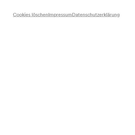
Cookies löschen
Impressum
Datenschutzerklärung
Anmerkung
gemäß Saalbuch;