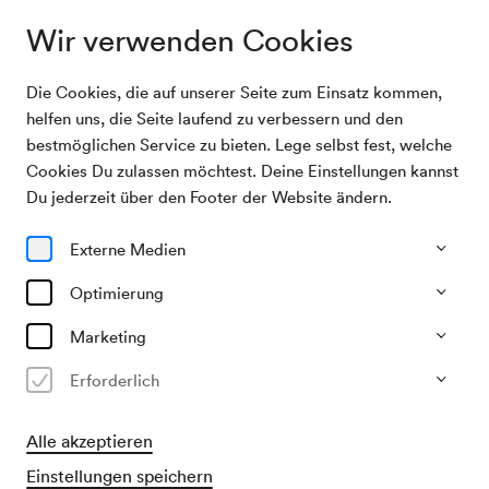
Wir verwenden Cookies
Die Cookies, die auf unserer Seite zum Einsatz kommen,
Archivsuche
Club der Wiener Musikerinnen
helfen uns, die Seite laufend zu verbessern und den
bestmöglichen Service zu bieten. Lege selbst fest, welche
Cookies Du zulassen möchtest. Deine Einstellungen kannst
08/11/1953
Du jederzeit über den Footer der Website ändern.
So, 14.30–ca. 16.30 Uhr
∙
Hugo Wolf Saal
Club der Wiener Musikerinnen
Externe Medien
Veranstalter & Verantwortlicher
Optimierung
Klub der Wiener Musikerinnen
Marketing
Vergangene Veranstaltung
Erforderlich
Alle akzeptieren
Einstellungen speichern