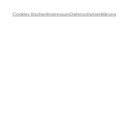
Cookies löschen
Impressum
Datenschutzerklärung
Concerto Italiano
Roberta Invernizzi
San Giovanni
Sonia Prina
Maria
Romina Basso
Nicodemo
Luca Dordolo
Onìa
Rinaldo Alessandrini
Leitung
Programm
Alessandro Scarlatti
La Vergine dei Dolori. Oratorio a quattro voci (1717)
Programmzettel