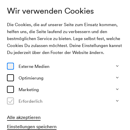
Wir verwenden Cookies
Die Cookies, die auf unserer Seite zum Einsatz kommen,
Archivsuche
Concerto Italiano / Alessandrini
helfen uns, die Seite laufend zu verbessern und den
bestmöglichen Service zu bieten. Lege selbst fest, welche
Cookies Du zulassen möchtest. Deine Einstellungen kannst
22/01/2005
Du jederzeit über den Footer der Website ändern.
Sa, 19.30–ca. 21.30 Uhr
∙
Großer Saal
Concerto Italiano / Alessandrini
Externe Medien
Optimierung
Vergangene Veranstaltung
Marketing
Erforderlich
Alle akzeptieren
Einstellungen speichern