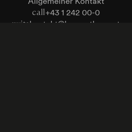
Allgemeiner Kontakt
+43 1 242 00-0
call
kontakt@konzerthaus.at
write
Informationen zu Tickets & Besuch
Zum Newsletter anmelden
enschutzerklärung
Hinweisgeber:innenschutzgese
Cookie-Einstellungen