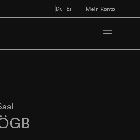
De
En
Mein Konto
Saal
 ÖGB