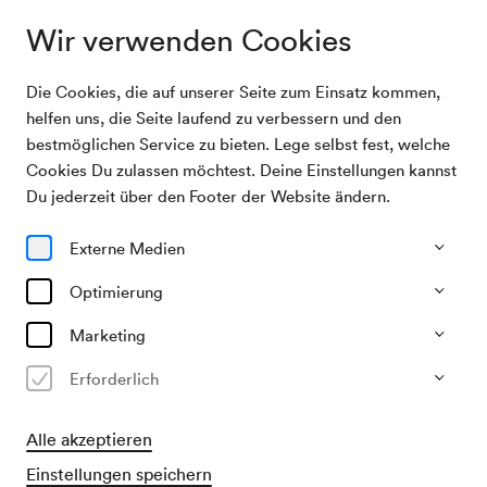
Wir verwenden Cookies
Die Cookies, die auf unserer Seite zum Einsatz kommen,
Archivsuche
Edwin Fischer, Klavier
helfen uns, die Seite laufend zu verbessern und den
bestmöglichen Service zu bieten. Lege selbst fest, welche
Cookies Du zulassen möchtest. Deine Einstellungen kannst
04/11/1916
Du jederzeit über den Footer der Website ändern.
Sa, 19.30–ca. 21.30 Uhr
∙
Schubert-Saal
Edwin Fischer, Klavier
Externe Medien
Veranstalter & Verantwortlicher
Optimierung
KD Gutmann (Hugo Knepler)
Marketing
Vergangene Veranstaltung
Erforderlich
Alle akzeptieren
Einstellungen speichern