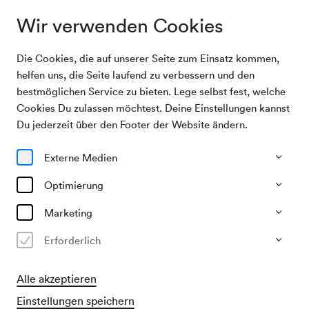
Wir verwenden Cookies
Die Cookies, die auf unserer Seite zum Einsatz kommen,
Archivsuche
Elfriede Jelinek »Frau und Körper«
helfen uns, die Seite laufend zu verbessern und den
bestmöglichen Service zu bieten. Lege selbst fest, welche
Cookies Du zulassen möchtest. Deine Einstellungen kannst
23/04/2003
Du jederzeit über den Footer der Website ändern.
Mi, 22.30–ca. 00.30 Uhr
∙
Foyer Großer Saal (vor
GS=Sohmen-Foyer) O1
Externe Medien
Elfriede Jelinek »Frau und
Körper«
Optimierung
Marketing
Veranstalter & Verantwortlicher
dietheater Wien
Erforderlich
Vergangene Veranstaltung
Alle akzeptieren
Einstellungen speichern