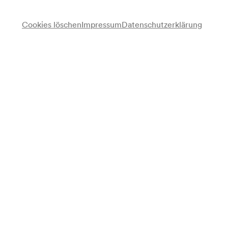
Cookies löschen
Impressum
Datenschutzerklärung
Programm
Elfriede Jelinek
Frau und Körper