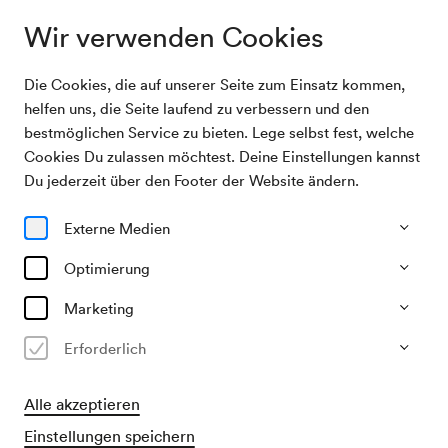
Wir verwenden Cookies
Die Cookies, die auf unserer Seite zum Einsatz kommen,
Programm & Karten
Elionor Martinez, Sopran
helfen uns, die Seite laufend zu verbessern und den
bestmöglichen Service zu bieten. Lege selbst fest, welche
Cookies Du zulassen möchtest. Deine Einstellungen kannst
09/03/27
Du jederzeit über den Footer der Website ändern.
Di, 19.30–ca. 21.30 Uhr
∙
Musikverein, Brahms-Saal
Alte Musik & Originalklang
Lied & Arien
Externe Medien
Rising Stars
Optimierung
Elionor Martinez, Sopran
Marketing
€
31,–
Erforderlich
Alle akzeptieren
Vorverkauf
Einstellungen speichern
für Mitglieder ab 29/01/2027