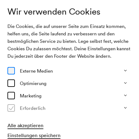
Wir verwenden Cookies
Die Cookies, die auf unserer Seite zum Einsatz kommen,
Archivsuche
Emil Ludwig, Vortrag
helfen uns, die Seite laufend zu verbessern und den
bestmöglichen Service zu bieten. Lege selbst fest, welche
Cookies Du zulassen möchtest. Deine Einstellungen kannst
02/11/1932
Du jederzeit über den Footer der Website ändern.
Mi, 19.30–ca. 21.30 Uhr
∙
Großer Saal
Emil Ludwig, Vortrag
Externe Medien
Veranstalter & Verantwortlicher
Optimierung
?
Marketing
Vergangene Veranstaltung
Erforderlich
Alle akzeptieren
Einstellungen speichern