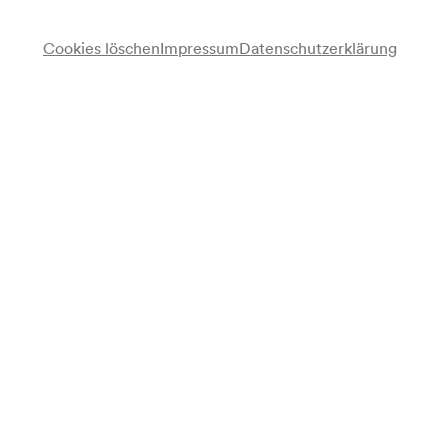
Cookies löschen
Impressum
Datenschutzerklärung
Emil Ludwig
Vortrag
Programm
Führer und Ideen unserer Zeit
Anmerkung
gemäß Vorankündigung Kalendarium;