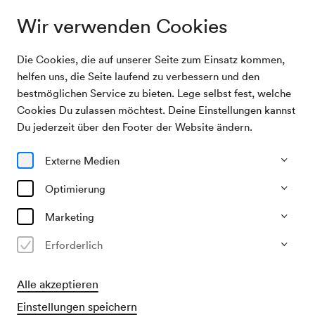
Wir verwenden Cookies
Die Cookies, die auf unserer Seite zum Einsatz kommen,
Archivsuche
ensemble recherche / Herbers
helfen uns, die Seite laufend zu verbessern und den
bestmöglichen Service zu bieten. Lege selbst fest, welche
Cookies Du zulassen möchtest. Deine Einstellungen kannst
03/06/2005
Du jederzeit über den Footer der Website ändern.
Fr, 19.30–ca. 21.15 Uhr
∙
Mozart-Saal
ensemble recherche / Herbers
Externe Medien
Optimierung
Vergangene Veranstaltung
Marketing
Erforderlich
Alle akzeptieren
Einstellungen speichern