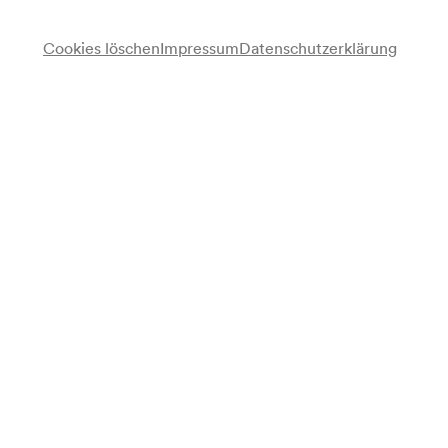
Cookies löschen
Impressum
Datenschutzerklärung
Wiener Symphoniker
Kindersingschule der Stadt Wien
Chor
Gertrude Sandner
Rednerin
Franz Burkhart
Dirigent
Programm
Anonymus
L'inverno è passato »Der Winter ist vergangen«. Volkslied aus
Italien (17. Jh. Anfang)
Bruder Martin / Kanon