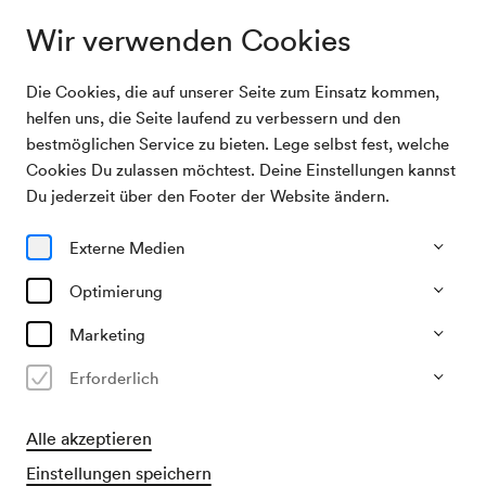
Wir verwenden Cookies
Die Cookies, die auf unserer Seite zum Einsatz kommen,
Festliches Singen der Kindersingschule der Stadt
Archivsuche
helfen uns, die Seite laufend zu verbessern und den
Wien
bestmöglichen Service zu bieten. Lege selbst fest, welche
Cookies Du zulassen möchtest. Deine Einstellungen kannst
01/06/1969
Du jederzeit über den Footer der Website ändern.
So, 15.30–ca. 17.30 Uhr
∙
Großer Saal
Festliches Singen der
Externe Medien
Kindersingschule der Stadt Wien
Optimierung
Veranstalter & Verantwortlicher
Marketing
Konservatorium für Musik und darstellende Kunst
Erforderlich
Vergangene Veranstaltung
Alle akzeptieren
Einstellungen speichern