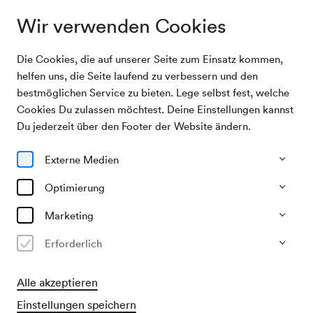
Wir verwenden Cookies
Die Cookies, die auf unserer Seite zum Einsatz kommen,
Archivsuche
Generalprobe Wiener Philharmoniker / Dudamel
helfen uns, die Seite laufend zu verbessern und den
bestmöglichen Service zu bieten. Lege selbst fest, welche
Cookies Du zulassen möchtest. Deine Einstellungen kannst
18/10/2013
Du jederzeit über den Footer der Website ändern.
Fr, 15.00–ca. 17.30 Uhr
∙
Großer Saal
Generalprobe Wiener
Externe Medien
Philharmoniker / Dudamel
Optimierung
Vergangene Veranstaltung
Marketing
Erforderlich
Alle akzeptieren
Einstellungen speichern