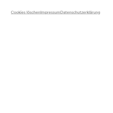
Cookies löschen
Impressum
Datenschutzerklärung
Veranstalter & Verantwortlicher
Wiener Konzerthausgesellschaft
Anmerkung
Einladung für Förderer der Wiener Konzerthausgesellschaft
und Fördererkreis aus Mecklenburg-Vorpommern