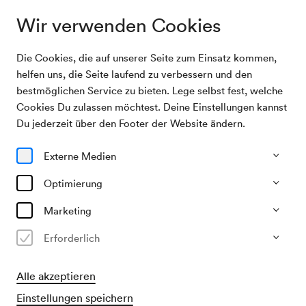
Wir verwenden Cookies
Die Cookies, die auf unserer Seite zum Einsatz kommen,
Programm & Karten
Global Kryner
helfen uns, die Seite laufend zu verbessern und den
bestmöglichen Service zu bieten. Lege selbst fest, welche
Cookies Du zulassen möchtest. Deine Einstellungen kannst
31/03/27
Du jederzeit über den Footer der Website ändern.
Mi, 19.30–ca. 21.30 Uhr
∙
Mozart-Saal
Comedy
Global & lokal
Externe Medien
Global Kryner
Optimierung
»2nd Love – Tour 2027«
Marketing
Erforderlich
€
28
35
44
53
60
64,–
Karten kaufen
Alle akzeptieren
Vorverkauf
Einstellungen speichern
für alle verfügbar ab 10/08/2026