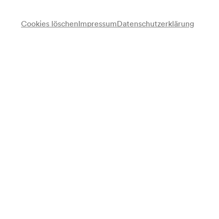
Cookies löschen
Impressum
Datenschutzerklärung
Gottesmann-Quartett
Angelika Messler-Steinschneider
Sopran
Erich Meller
Klavier
Cesia Kaufler
Klavier
Programm
Max W. Ast
Streichquartett es-moll
Mikhail M. Ippolitow-Iwanow
Fünf japanische Gedichte eines unbekannten Autors op. 60
(Teilaufführung) (1928)