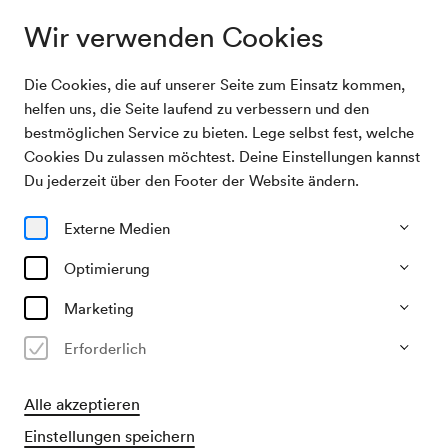
Wir verwenden Cookies
Die Cookies, die auf unserer Seite zum Einsatz kommen,
Archivsuche
Gottesmann-Quartett
helfen uns, die Seite laufend zu verbessern und den
bestmöglichen Service zu bieten. Lege selbst fest, welche
Cookies Du zulassen möchtest. Deine Einstellungen kannst
03/12/1932
Du jederzeit über den Footer der Website ändern.
Sa, 19.30–ca. 21.30 Uhr
∙
Schubert-Saal
Gottesmann-Quartett
Externe Medien
Veranstalter & Verantwortlicher
Optimierung
KD Elite
Marketing
Vergangene Veranstaltung
Erforderlich
Alle akzeptieren
Einstellungen speichern