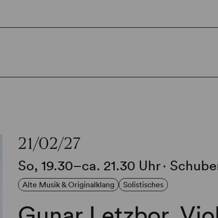
21/02/27
So, 19.30–ca. 21.30 Uhr
∙
Schuber
Alte Musik & Originalklang
Solistisches
Gunar Letzbor, Vio