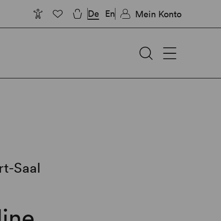
De
En
Mein Konto
t-Saal
line