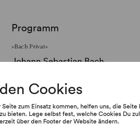
Programm
»Bach Privat«
Johann Sebastian Bach
Sonate Nr. 3 C-Dur BWV 1005 für Violine solo 
sowie Werke von Johann Joseph Vilsmayr, Joh
den Cookies
Westhoff und Georg Philipp Telemann
r Seite zum Einsatz kommen, helfen uns, die Seite
zu bieten. Lege selbst fest, welche Cookies Du zu
erzeit über den Footer der Website ändern.