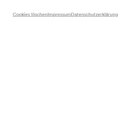
Cookies löschen
Impressum
Datenschutzerklärung
Philharmonisches Orchester Györ
Aida Garifullina
Sopran
Yury Revich
Violine
Special Guest
Arkady Beryn
Dirigent
Programm
Peter Iljitsch Tschaikowsky
Polonaise (Eugen Onegin) (1877–1878)
Giuseppe Verdi