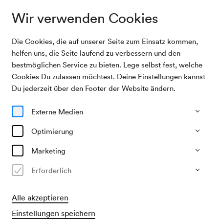
Wir verwenden Cookies
Die Cookies, die auf unserer Seite zum Einsatz kommen,
Archivsuche
Györ Philharmonic Orchestra / Garifullina / Beryn
helfen uns, die Seite laufend zu verbessern und den
bestmöglichen Service zu bieten. Lege selbst fest, welche
Cookies Du zulassen möchtest. Deine Einstellungen kannst
14/01/2026
Du jederzeit über den Footer der Website ändern.
Mi, 20.00–ca. 22.30 Uhr
∙
Großer Saal
Györ Philharmonic Orchestra /
Externe Medien
Garifullina / Beryn
Optimierung
Veranstalter & Verantwortlicher
Marketing
BA Management GmbH
Erforderlich
Vergangene Veranstaltung
Alle akzeptieren
Einstellungen speichern