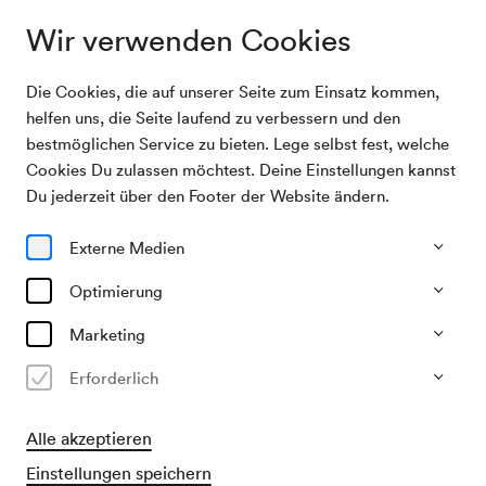
Wir verwenden Cookies
Die Cookies, die auf unserer Seite zum Einsatz kommen,
Archivsuche
Hagen Quartett
helfen uns, die Seite laufend zu verbessern und den
bestmöglichen Service zu bieten. Lege selbst fest, welche
Cookies Du zulassen möchtest. Deine Einstellungen kannst
03/02/2006
Du jederzeit über den Footer der Website ändern.
Fr, 19.30–ca. 21.25 Uhr
∙
Mozart-Saal
Hagen Quartett
Externe Medien
Optimierung
Vergangene Veranstaltung
Marketing
Erforderlich
Alle akzeptieren
Einstellungen speichern