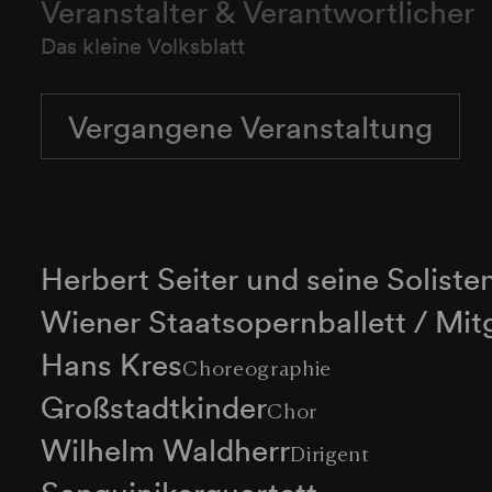
Veranstalter & Verantwortlicher
Das kleine Volksblatt
Vergangene Veranstaltung
Herbert Seiter und seine Soliste
Wiener Staatsopernballett / Mit
Hans Kres
Choreographie
Großstadtkinder
Chor
Wilhelm Waldherr
Dirigent
Sanguinikerquartett