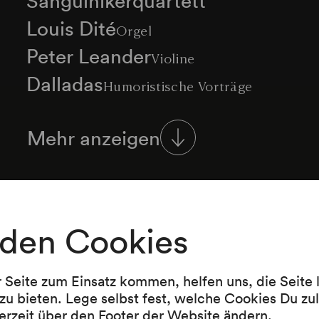
Louis Dité
Orgel
Peter Leander
Violine
Dalladas
Humoristische Vorträge
Else Rambausek
Humoristische Vorträg
Mehr anzeigen
Maxi Böhm
Humoristische Vorträge
Joseph Maschkan
Humoristische Vort
Franz Waldeck
Humoristische Vorträge
Original Bobby
Imitator
den Cookies
Programm
Jimmy Macoulis
Gesang
Heinz Conrads
r Seite zum Einsatz kommen, helfen uns, die Seite
Festteil:
Humoristische Vorträge
Louis Dité: Weihnachtspräludien
zu bieten. Lege selbst fest, welche Cookies Du zu
Elfie Mayerhofer
Sopran
Die Großstadtkinder unter der Leitung von W
erzeit über den Footer der Website ändern.