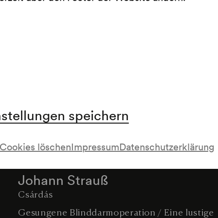
Waldherr: Kleine Weihnachtskantate
2 Mallinis
Akrobatik
Peter Leander: Melodien von Fritz Kreisler
Hansl Baldauf
Conferencier
Josef Strauß
Sphärenklänge. Walzer op. 235 (1868)
Programm:
Hansl Baldauf: Begrüßung und Confèrence
Die Sanguiniker: Mit Musik geht alles besser
Dalladas: Das lustige Stehaufmanderl
Else Rambausek: Die wienerische Note
nstellungen speichern
Pause
Cookies löschen
Impressum
Datenschutzerklärung
Pause mit Geschenkverteilung
Herbert Seiter und seine Solisten: Heitere No
Johann Strauß
Csárdás
Gesungene Blinddarmoperation / Eine lustige