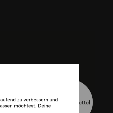
e
räge
 laufend zu verbessern und
Programmzettel
lassen möchtest. Deine
ilhelm