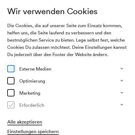
Wir verwenden Cookies
Die Cookies, die auf unserer Seite zum Einsatz kommen,
Archivsuche
Hausfrauen-Nachmittag
helfen uns, die Seite laufend zu verbessern und den
bestmöglichen Service zu bieten. Lege selbst fest, welche
Cookies Du zulassen möchtest. Deine Einstellungen kannst
15/12/1954
Du jederzeit über den Footer der Website ändern.
Mi, 14.30–ca. 16.30 Uhr
∙
Großer Saal
Hausfrauen-Nachmittag
Externe Medien
Veranstalter & Verantwortlicher
Optimierung
Das kleine Volksblatt
Marketing
Vergangene Veranstaltung
Erforderlich
Alle akzeptieren
Einstellungen speichern