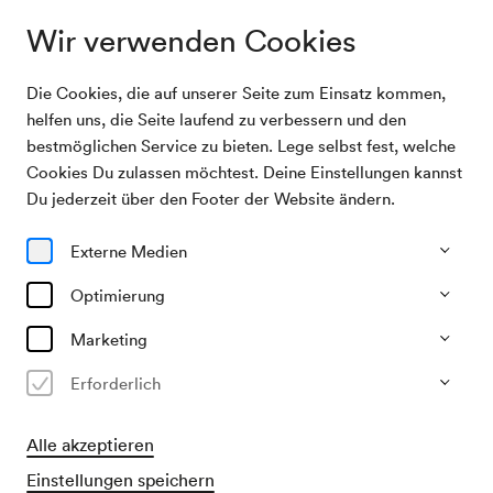
Wir verwenden Cookies
Die Cookies, die auf unserer Seite zum Einsatz kommen,
Archivsuche
Hausfrauen-Nachmittag
helfen uns, die Seite laufend zu verbessern und den
bestmöglichen Service zu bieten. Lege selbst fest, welche
Cookies Du zulassen möchtest. Deine Einstellungen kannst
24/01/1968
Du jederzeit über den Footer der Website ändern.
Mi, 14.30–ca. 16.30 Uhr
∙
Großer Saal
Hausfrauen-Nachmittag
Externe Medien
Veranstalter & Verantwortlicher
Optimierung
Das kleine Volksblatt
Marketing
Vergangene Veranstaltung
Erforderlich
Alle akzeptieren
Einstellungen speichern