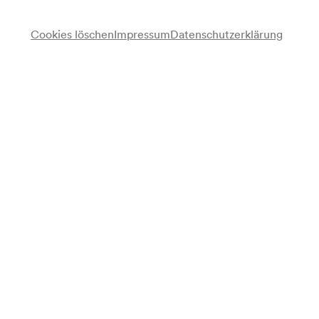
Cookies löschen
Impressum
Datenschutzerklärung
Heinrich Wölflin
Vortrag
Anmerkung
gemäß Vorankündigung Kalendarium;