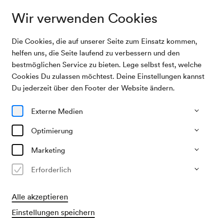
Wir verwenden Cookies
Die Cookies, die auf unserer Seite zum Einsatz kommen,
Archivsuche
Heinrich Wölflin, Vortrag
helfen uns, die Seite laufend zu verbessern und den
bestmöglichen Service zu bieten. Lege selbst fest, welche
Cookies Du zulassen möchtest. Deine Einstellungen kannst
15/04/1932
Du jederzeit über den Footer der Website ändern.
Fr, 19.30–ca. 21.30 Uhr
∙
Mozart-Saal
Heinrich Wölflin, Vortrag
Externe Medien
Veranstalter & Verantwortlicher
Optimierung
?
Marketing
Vergangene Veranstaltung
Erforderlich
Alle akzeptieren
Einstellungen speichern