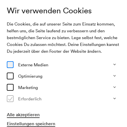
Wir verwenden Cookies
Die Cookies, die auf unserer Seite zum Einsatz kommen,
Archivsuche
Heinz Reincke, Lesung
helfen uns, die Seite laufend zu verbessern und den
bestmöglichen Service zu bieten. Lege selbst fest, welche
Cookies Du zulassen möchtest. Deine Einstellungen kannst
11/10/1978
Du jederzeit über den Footer der Website ändern.
Mi, 19.30–ca. 21.30 Uhr
∙
Mozart-Saal
Heinz Reincke, Lesung
Externe Medien
Veranstalter & Verantwortlicher
Optimierung
KD Brabbée & Co
Marketing
Vergangene Veranstaltung
Erforderlich
Alle akzeptieren
Einstellungen speichern