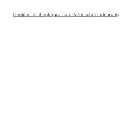
Cookies löschen
Impressum
Datenschutzerklärung
Heinz Reincke
Lesung
Programm
Gedichte und Geschichten von Lessing, Bernard Wildenhain,
Joachim Ringelnatz, Wolfgang Borchert, Eva Bakos, Fred
Endrikat, Rudolf Presber u. a. D.
Anmerkung